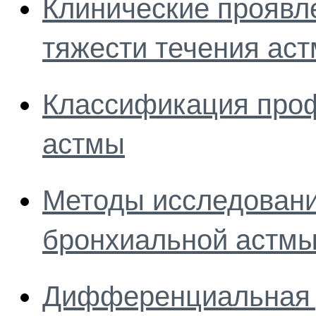
Клинические проявле
тяжести течения ас
Классификация про
астмы
Методы исследован
бронхиальной астм
Дифференциальная 