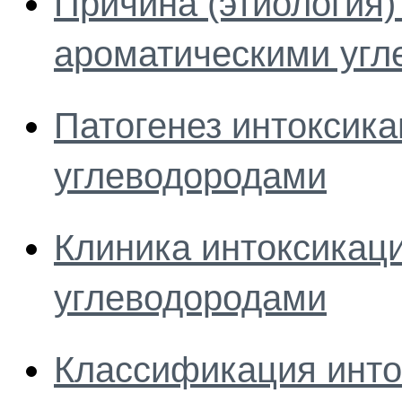
Причина (этиология)
ароматическими угл
Патогенез интоксик
углеводородами
Клиника интоксикац
углеводородами
Классификация инто