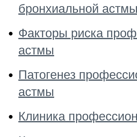
бронхиальной астм
Факторы риска проф
астмы
Патогенез професси
астмы
Клиника профессион