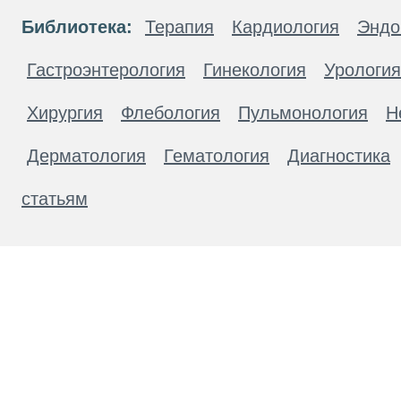
Библиотека:
Терапия
Кардиология
Эндо
Гастроэнтерология
Гинекология
Урология
Хирургия
Флебология
Пульмонология
Н
Дерматология
Гематология
Диагностика
статьям
Материалы, размещенные на данной странице
публичной офертой. Посетители сайта не дол
рекомендаций. ООО «ТН-Клиника» не несёт о
возникшие в результате использования инфо