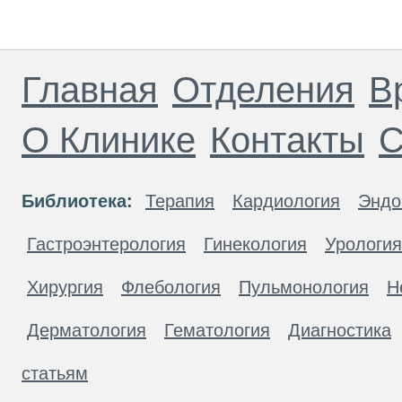
Главная
Отделения
В
О Клинике
Контакты
С
Библиотека:
Терапия
Кардиология
Эндо
Гастроэнтерология
Гинекология
Урология
Хирургия
Флебология
Пульмонология
Н
Дерматология
Гематология
Диагностика
статьям