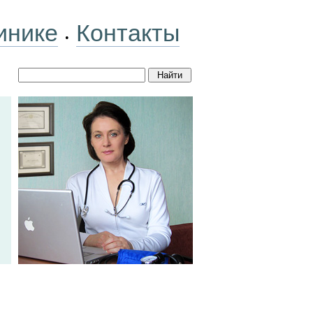
инике
Контакты
•