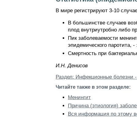
В мире регистрируют 3-10 случаев
В большинстве случаев воз
плод внутриутробно либо п
Пик заболеваемости менинг
эпидемического паротита, -
Смертность при бактериаль
И.H. Дeниcoв
Раздел: Инфекционные болезни -
Читайте также в этом разделе:
Менингит
Причина (этиология) забол
Вся информация по этому в