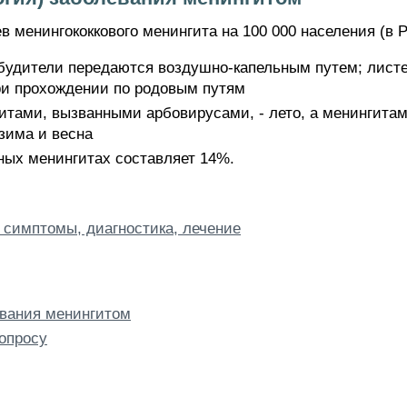
 менингококкового менингита на 100 000 населения (в Ро
будители передаются воздушно-капельным путем; лист
ри прохождении по родовым путям
итами, вызванными арбовирусами, - лето, а менингит
 зима и весна
ных менингитах составляет 14%.
 симптомы, диагностика, лечение
евания менингитом
опросу