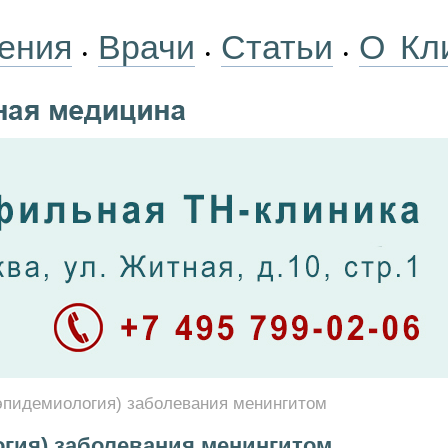
ения
Врачи
Статьи
О Кл
•
•
•
эпидемиология) заболевания менингитом
огия) заболевания менингитом