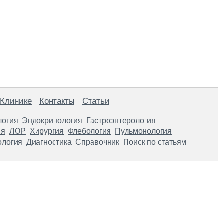
 Клинике
Контакты
Статьи
логия
Эндокринология
Гастроэнтерология
ия
ЛОР
Хирургия
Флебология
Пульмонология
ология
Диагностика
Справочник
Поиск по статьям
анице, носят информационный характер и не являются публичной
х рекомендаций. ООО «ТН-Клиника» не несёт ответственности за в
 информации, размещенной на данной странице.