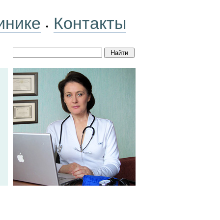
инике
Контакты
•