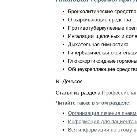
Бронхолитические средства
Отхаркивающие средства
Противотуберкулезные пре
Ингаляции щелочных и сол
Дыхательная гимнастика
Гипербарическая оксигенац
Глюкокортикоидные гормон
Общеукрепляющие средств
И. Дeниcoв
Статья из раздела
Профессионал
Читайте также в этом разделе:
Организация лечения пневм
Информация для пациента и
Вся информация по этому в