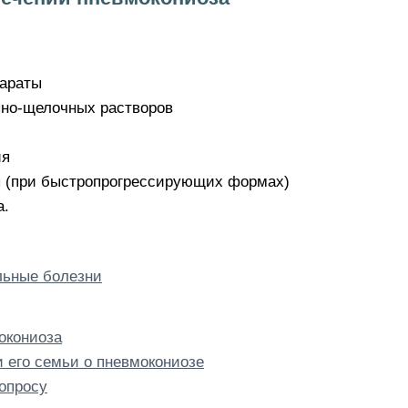
параты
яно-щелочных растворов
ия
ы (при быстропрогрессирующих формах)
а.
ьные болезни
окониоза
 его семьи о пневмокониозе
опросу