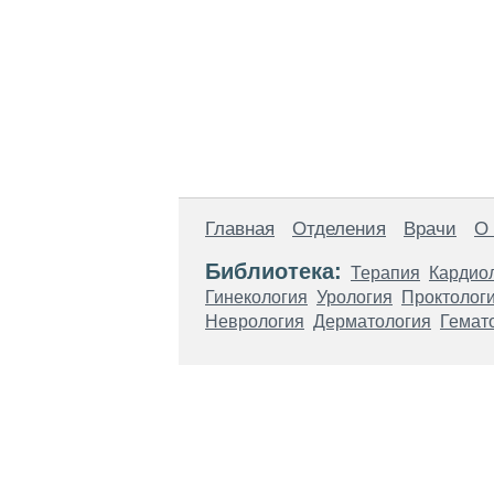
Главная
Отделения
Врачи
О
Библиотека:
Терапия
Кардио
Гинекология
Урология
Проктолог
Неврология
Дерматология
Гемат
Материалы, размещенные на данной стр
использовать их в качестве медицински
возникшие в результате использования