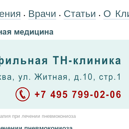
ения
Врачи
Статьи
О Кл
•
•
•
апия при лечении пневмокониоза
лечении пневмокониоза