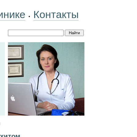
инике
Контакты
•
м
нхитом