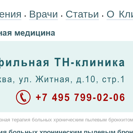
ения
Врачи
Статьи
О Кл
•
•
•
зная терапия больных хроническим пылевым бронхито
пия больных хроническим пылевым бро