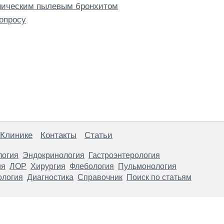
ническим пылевым бронхитом
опросу
 Клинике
Контакты
Статьи
логия
Эндокринология
Гастроэнтерология
ия
ЛОР
Хирургия
Флебология
Пульмонология
ология
Диагностика
Справочник
Поиск по статьям
анице, носят информационный характер и не являются публичной