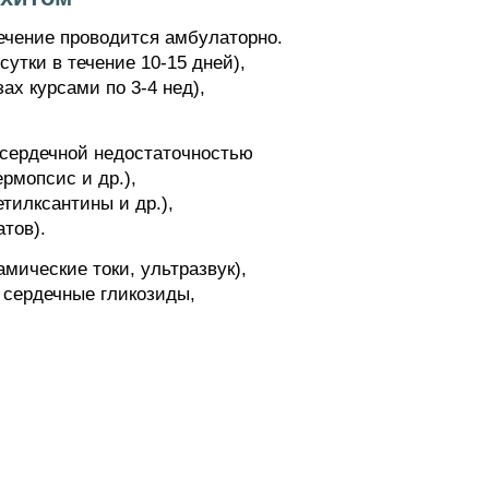
ечение проводится амбулаторно.
утки в течение 10-15 дней),
ах курсами по 3-4 нед),
сердечной недостаточностью
рмопсис и др.),
тилксантины и др.),
тов).
ические токи, ультразвук),
 сердечные гликозиды,