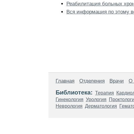
Реабилитация больных хро
Вся информация по этому в
Главная
Отделения
Врачи
О
Библиотека:
Терапия
Кардио
Гинекология
Урология
Проктолог
Неврология
Дерматология
Гемат
Материалы, размещенные на данной стр