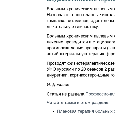
Больным хроническим пылевым б
Назначают тепло-влажные ингаляц
комплекс витаминов, адаптогены 
дыхательную гимнастику.
Больным хроническим пылевым б
лечение проводится в стационар
противокашлевые препараты (глау
антибактериальную терапию (пре
Проводят физиотерапевтические 
УФО курсами по 20 сеансов 2 ра
диуретики, кортикостероидные г
И. Дeниcoв
Статья из раздела
Профессионал
Читайте также в этом разделе:
Плановая терапия больных