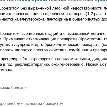
ронхитом без выраженной легочной недостаточности л
ии щелочных, соляно-щелочных растворов (1-2 раза в с
(настойка элеутерокока, пантокрина в общепринятых доз
ронхитом выраженных стадий и с выраженной легочно-
е. Применяют отхаркивающие препараты (бромгексин, те
цин, тусупрекс и др.), бронхолитические препараты (ме
параты широкого спектра действия, комбинации препара
процедуры (электрофорез с хлоридом кальция, диадинам
за в год, рефлексотерапию, оксигенотерапию. Назначают
ормоны.
ьные болезни
 хроническим пылевым бронхитом