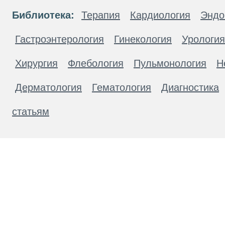
Библиотека:
Терапия
Кардиология
Эндо
Гастроэнтерология
Гинекология
Урология
Хирургия
Флебология
Пульмонология
Н
Дерматология
Гематология
Диагностика
статьям
Материалы, размещенные на данной странице
публичной офертой. Посетители сайта не дол
рекомендаций. ООО «ТН-Клиника» не несёт о
возникшие в результате использования инфо