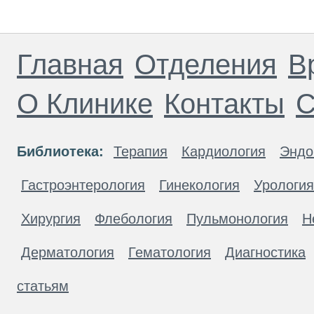
Главная
Отделения
В
О Клинике
Контакты
С
Библиотека:
Терапия
Кардиология
Эндо
Гастроэнтерология
Гинекология
Урология
Хирургия
Флебология
Пульмонология
Н
Дерматология
Гематология
Диагностика
статьям