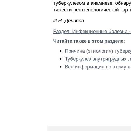
туберкулезом в анамнезе, обнар
тяжести рентгенологической кар
И.H. Дeниcoв
Раздел: Инфекционные болезни -
Читайте также в этом разделе:
Причина (этиология) туберк
Туберкулез внутригрудных 
Вся информация по этому в