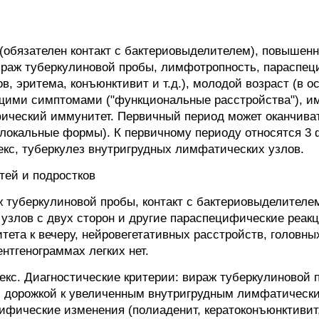
(обязателен контакт с бактериовыделителем), повышенн
ираж туберкулиновой пробы, лимфотропность, параспе
, эритема, конъюнктивит и т.д.), молодой возраст (в ос
ими симптомами ("функциональные расстройства"), им
ический иммунитет. Первичный период может оканчив
локальные формы). К первичному периоду относятся 3 
кс, туберкулез внутригрудных лимфатических узлов.
тей и подростков
 туберкулиновой пробы, контакт с бактериовыделителем
злов с двух сторон и другие параспецифические реакц
ета к вечеру, нейровегетативных расстройств, головны
нтгенограммах легких нет.
кс. Диагностические критерии: вираж туберкулиновой п
с дорожкой к увеличенным внутригрудным лимфатическим
ифические изменения (полиаденит, кератоконъюнктивит,