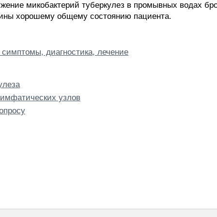
ужение микобактерий туберкулез в промывных водах бро
тины хорошему общему состоянию пациента.
 симптомы, диагностика, лечение
улеза
лимфатических узлов
опросу