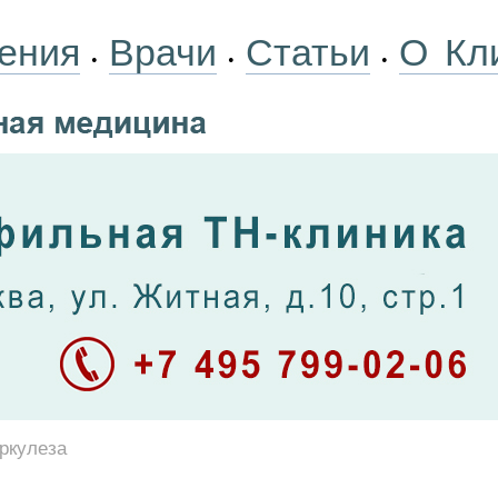
ения
Врачи
Статьи
О Кл
•
•
•
ркулеза