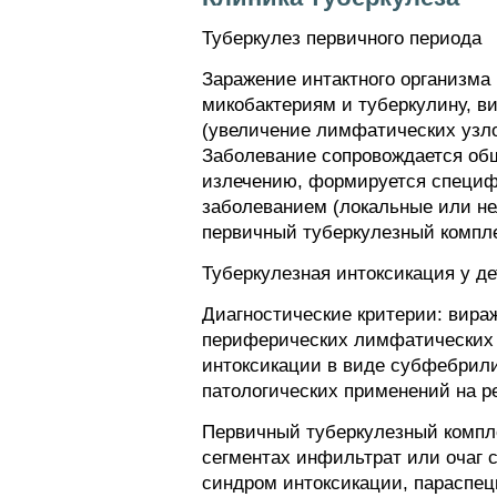
Туберкулез первичного периода
Заражение интактного организма 
микобактериям и туберкулину, в
(увеличение лимфатических узлов
Заболевание сопровождается общ
излечению, формируется специф
заболеванием (локальные или не
первичный туберкулезный компле
Туберкулезная интоксикация у де
Диагностические критерии: вираж
периферических лимфатических у
интоксикации в виде субфебрилит
патологических применений на ре
Первичный туберкулезный компле
сегментах инфильтрат или очаг 
синдром интоксикации, параспец