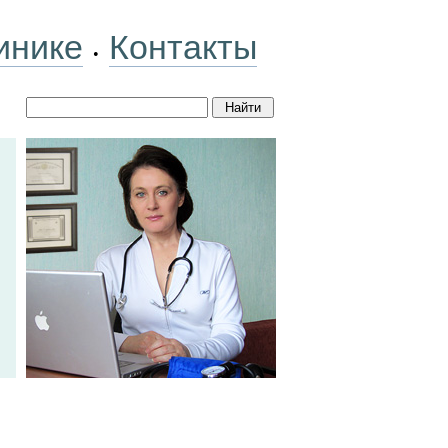
инике
Контакты
•