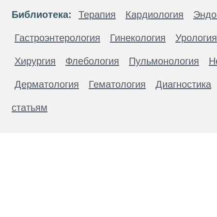
Библиотека:
Терапия
Кардиология
Эндо
Гастроэнтерология
Гинекология
Урология
Хирургия
Флебология
Пульмонология
Н
Дерматология
Гематология
Диагностика
статьям
Материалы, размещенные на данной странице
публичной офертой. Посетители сайта не дол
рекомендаций. ООО «ТН-Клиника» не несёт о
возникшие в результате использования инфо