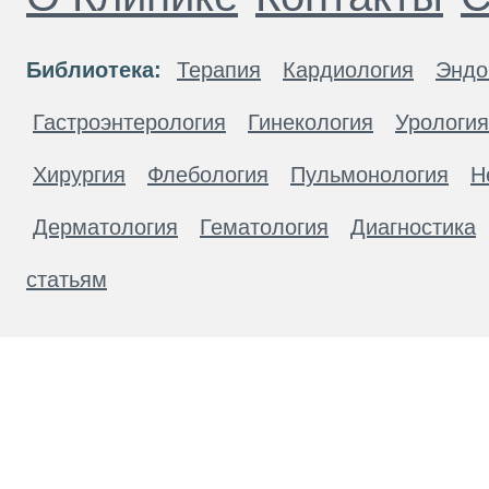
Библиотека:
Терапия
Кардиология
Эндо
Гастроэнтерология
Гинекология
Урология
Хирургия
Флебология
Пульмонология
Н
Дерматология
Гематология
Диагностика
статьям
Материалы, размещенные на данной странице
публичной офертой. Посетители сайта не дол
рекомендаций. ООО «ТН-Клиника» не несёт о
возникшие в результате использования инфо