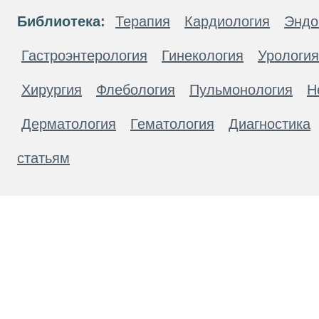
Библиотека:
Терапия
Кардиология
Эндо
Гастроэнтерология
Гинекология
Урология
Хирургия
Флебология
Пульмонология
Н
Дерматология
Гематология
Диагностика
статьям
Материалы, размещенные на данной странице
публичной офертой. Посетители сайта не дол
рекомендаций. ООО «ТН-Клиника» не несёт о
возникшие в результате использования инфо