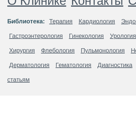
О Клинике
Контакты
С
Библиотека:
Терапия
Кардиология
Эндо
Гастроэнтерология
Гинекология
Урология
Хирургия
Флебология
Пульмонология
Н
Дерматология
Гематология
Диагностика
статьям
Материалы, размещенные на данной странице
публичной офертой. Посетители сайта не дол
рекомендаций. ООО «ТН-Клиника» не несёт о