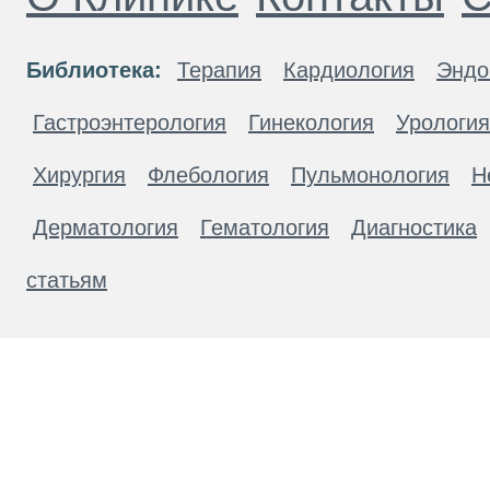
Библиотека:
Терапия
Кардиология
Эндо
Гастроэнтерология
Гинекология
Урология
Хирургия
Флебология
Пульмонология
Н
Дерматология
Гематология
Диагностика
статьям
Материалы, размещенные на данной странице
публичной офертой. Посетители сайта не дол
рекомендаций. ООО «ТН-Клиника» не несёт о
возникшие в результате использования инфо