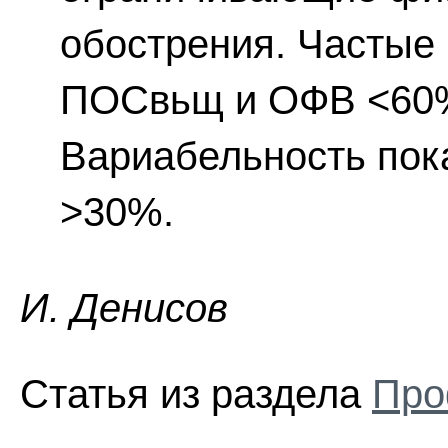
обострения. Частые
ПОСвьщ и ОФВ <60%
Вариабельность пока
>30%.
И. Дeниcoв
Статья из раздела
Про