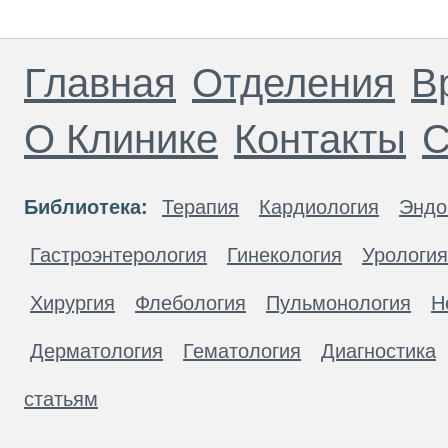
Главная
Отделения
В
О Клинике
Контакты
С
Библиотека:
Терапия
Кардиология
Эндо
Гастроэнтерология
Гинекология
Урология
Хирургия
Флебология
Пульмонология
Н
Дерматология
Гематология
Диагностика
статьям