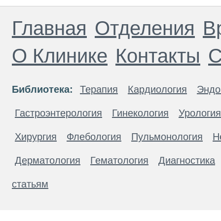
Главная
Отделения
В
О Клинике
Контакты
С
Библиотека:
Терапия
Кардиология
Эндо
Гастроэнтерология
Гинекология
Урология
Хирургия
Флебология
Пульмонология
Н
Дерматология
Гематология
Диагностика
статьям