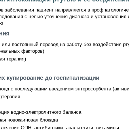
ов заболевания пациент направляется в профпатологич
ледования с целью уточнения диагноза и установления 
ью
ния
или постоянный перевод на работу без воздействия рту
ональных факторов)
ая терапия)
их купирование до госпитализации
зонд с последующим введением энтеросорбента (активи
)терапия
кция водно-электролитного баланса
ая новокаиновая блокада
 лечение ОПН, антибиотики, анальгетики, витамины.