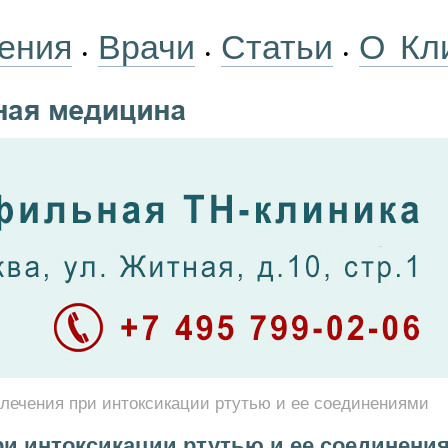
ения
Врачи
Статьи
О Кл
•
•
•
лечения при интоксикации ртутью и ее соединениями
ри интоксикации ртутью и ее соединени