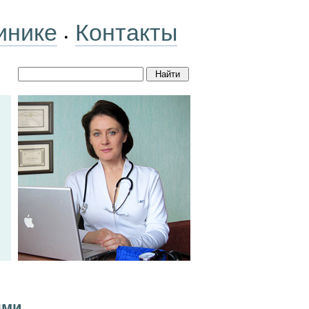
инике
Контакты
•
ями