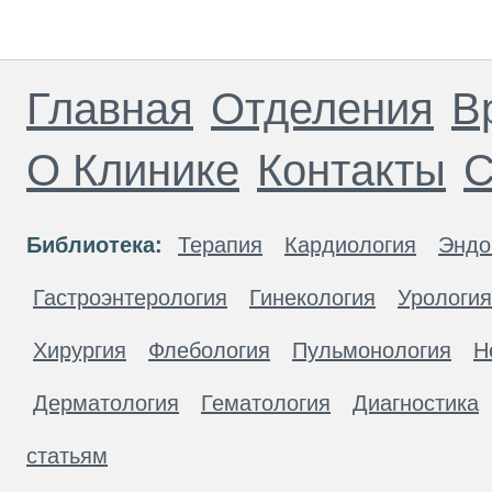
Главная
Отделения
В
О Клинике
Контакты
С
Библиотека:
Терапия
Кардиология
Эндо
Гастроэнтерология
Гинекология
Урология
Хирургия
Флебология
Пульмонология
Н
Дерматология
Гематология
Диагностика
статьям