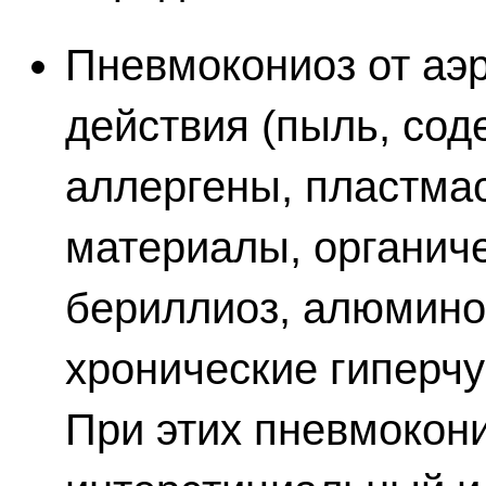
Пневмокониоз от аэр
действия (пыль, со
аллергены, пластма
материалы, органиче
бериллиоз, алюминоз
хронические гиперч
При этих пневмокон