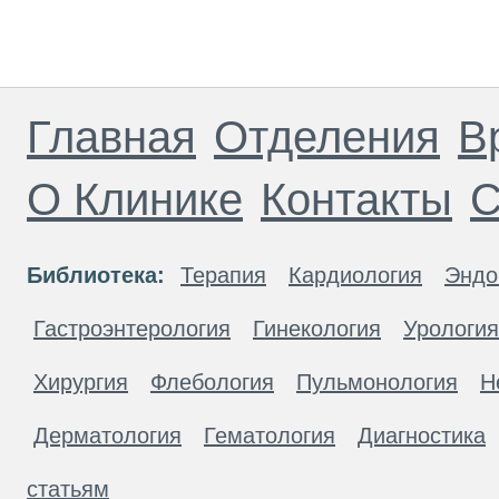
Главная
Отделения
В
О Клинике
Контакты
С
Библиотека:
Терапия
Кардиология
Эндо
Гастроэнтерология
Гинекология
Урология
Хирургия
Флебология
Пульмонология
Н
Дерматология
Гематология
Диагностика
статьям