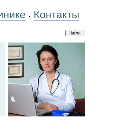
инике
Контакты
•