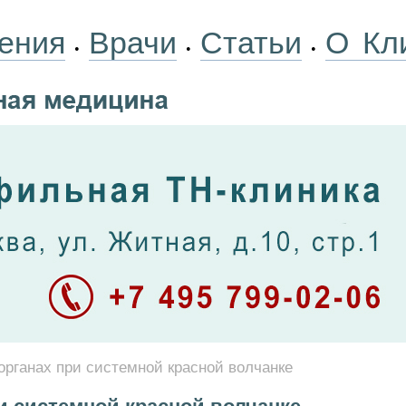
ения
Врачи
Статьи
О Кл
•
•
•
органах при системной красной волчанке