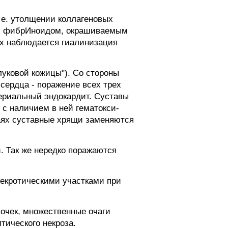
 е. утолщении коллагеновых
ани фибрИноидом, окрашиваемым
х наблюдается гиалинизация
уковой кожицы"). Со стороны
сердца - поражение всех трех
ериальный эндокардит. Суставы
с наличием в ней гематокси-
аях суставные хрящи заменяются
. Так же нередко поражаются
некротическими участками при
лочек, множественные очаги
тического некроза.