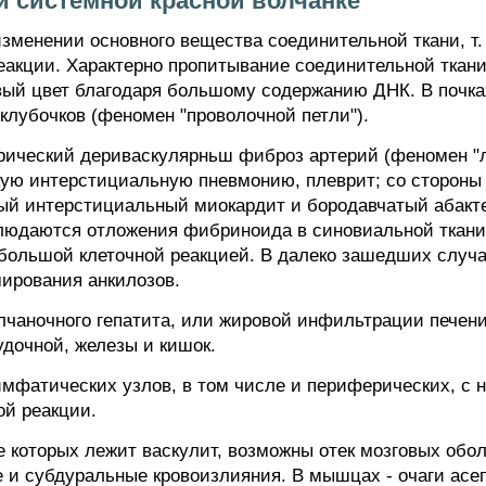
и системной красной волчанке
зменении основного вещества соединительной ткани, т.
реакции. Характерно пропитывание соединительной тк
вый цвет благодаря большому содержанию ДНК. В почка
клубочков (феномен "проволочной петли").
трический дериваскулярньш фиброз артерий (феномен "л
кую интерстициальную пневмонию, плеврит; со стороны 
ный интерстициальный миокардит и бородавчатый абакт
блюдаются отложения фибриноида в синовиальной ткани 
ебольшой клеточной реакцией. В далеко зашедших случ
ирования анкилозов.
лчаночного гепатита, или жировой инфильтрации печени
удочной, железы и кишок.
имфатических узлов, в том числе и периферических, с 
ой реакции.
е которых лежит васкулит, возможны отек мозговых обо
 и субдуральные кровоизлияния. В мышцах - очаги асеп