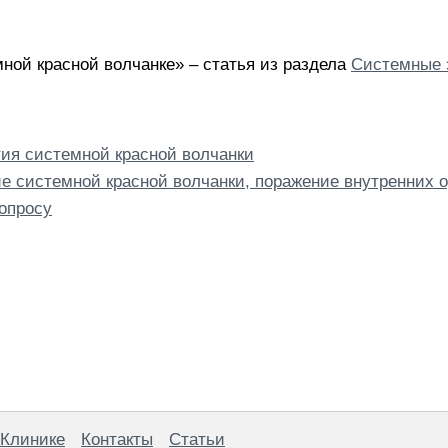
ной красной волчанке» – статья из раздела
Системные 
ия системной красной волчанки
е системной красной волчанки, поражение внутренних о
опросу
 Клинике
Контакты
Статьи