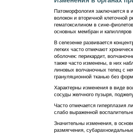
Изменения в органах пр
Патоморфология заключается в и
волокон и вторичной клеточной 
гематоксилином в сине-фиолето
основных мембран и капилляров 
В селезенке развивается концен
легких часто отмечают хроничес
оболочек: перикардит, волчаноч
также часто изменены, в них на
линовых волчаночных телец с н
грануляционной тканью без форм
Характерны изменения в виде во
сосуды желчного пузыря, поджел
Часто отмечается гиперплазия л
слабо выраженной воспалительн
Значительны изменения, в основ
размягчения, субарахноидальные