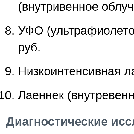
(внутривенное облуч
УФО (ультрафиолето
руб.
Низкоинтенсивная л
Лаеннек (внутревен
Диагностические ис