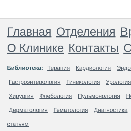
Главная
Отделения
В
О Клинике
Контакты
С
Библиотека:
Терапия
Кардиология
Эндо
Гастроэнтерология
Гинекология
Урология
Хирургия
Флебология
Пульмонология
Н
Дерматология
Гематология
Диагностика
статьям