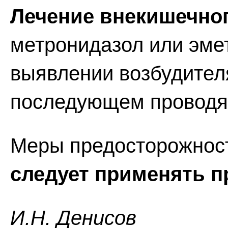
Лечение внекишечног
метронидазол или эме
выявлении возбудител
последующем проводят
Меры предосторожнос
следует применять п
И.H. Дeниcoв