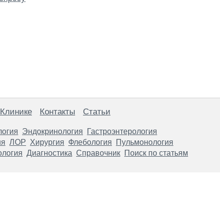
 Клинике
Контакты
Статьи
логия
Эндокринология
Гастроэнтерология
ия
ЛОР
Хирургия
Флебология
Пульмонология
ология
Диагностика
Справочник
Поиск по статьям
анице, носят информационный характер и не являются публичной
х рекомендаций. ООО «ТН-Клиника» не несёт ответственности за в
 информации, размещенной на данной странице.