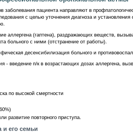
ов заболевания пациента направляют в профпатологич
ледования с целью уточнения диагноза и установления 
ю.
ние аллергена (гаптена), раздражающих веществ, вызы
та больного с ними (отстранение от работы).
ифическая десенсибилизация больного и противовоспал
 - введение п/к в возрастающих дозах аллергена, выз
ска по высокой смертности
<60%)
ли развитие повторного приступа.
 и его семьи