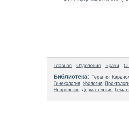
Главная
Отделения
Врачи
О
Библиотека:
Терапия
Кардио
Гинекология
Урология
Проктолог
Неврология
Дерматология
Гемат
Материалы, размещенные на данной стр
использовать их в качестве медицински
возникшие в результате использования