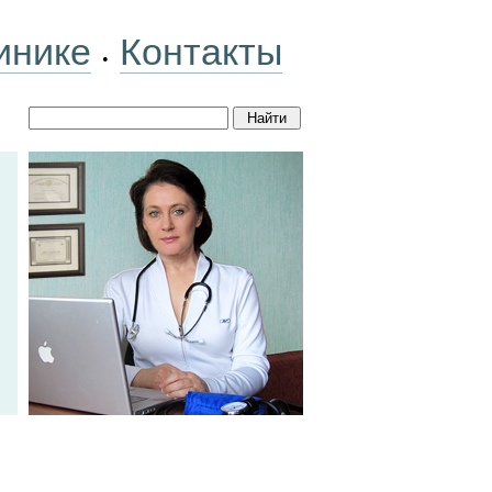
инике
Контакты
•