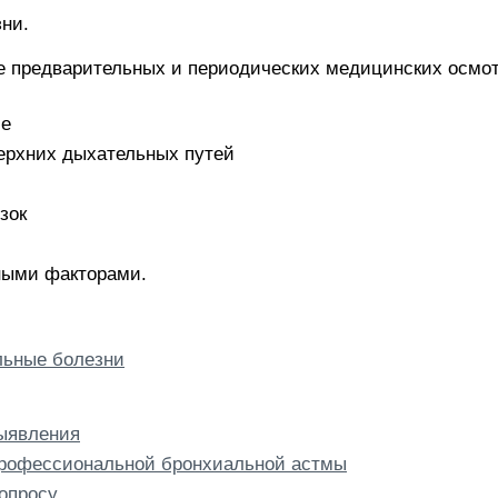
ни.
 предварительных и периодических медицинских осмот
ие
ерхних дыхательных путей
зок
рными факторами.
ьные болезни
выявления
профессиональной бронхиальной астмы
опросу