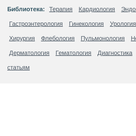
Библиотека:
Терапия
Кардиология
Эндо
Гастроэнтерология
Гинекология
Урология
Хирургия
Флебология
Пульмонология
Н
Дерматология
Гематология
Диагностика
статьям
Материалы, размещенные на данной странице
публичной офертой. Посетители сайта не дол
рекомендаций. ООО «ТН-Клиника» не несёт о
возникшие в результате использования инфо