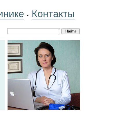
инике
Контакты
•