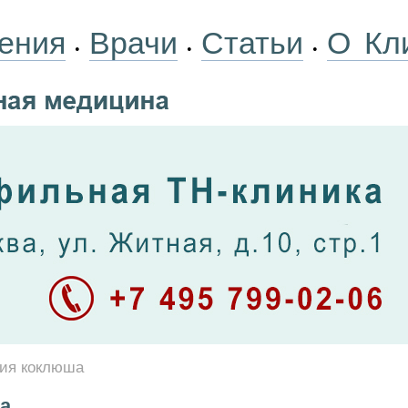
ения
Врачи
Статьи
О Кл
•
•
•
ия коклюша
а