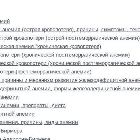
емий
 анемия (острая кровопотеря), причины, симптомы, теч
острой кровопотери (острой постгеморрагической анемии)
еская анемия (хроническая кровопотеря)
опотери (хронической постгеморрагической анемии)
ческой кровопотери (хронической постгеморрагической 
отери (постгеморрагической анемии)
 причины и механизм развития железодефицитной ане
одефицитной анемии, формы железодефицитной анеми
 анемии
анемии, препараты, диета
итной анемии
анемия, причины, виды анемии
-Бирмера
) Аддисона-Бирмера