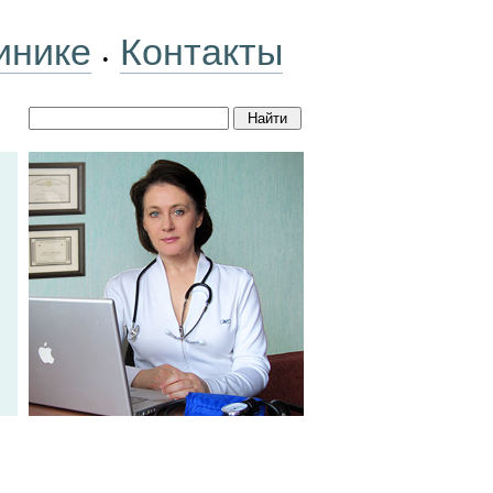
инике
Контакты
•