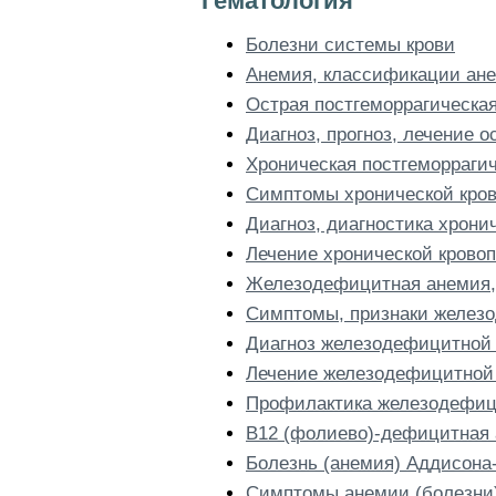
Гематология
Болезни системы крови
Анемия, классификации ан
Острая постгеморрагическая
Диагноз, прогноз, лечение 
Хроническая постгеморрагич
Симптомы хронической кров
Диагноз, диагностика хрони
Лечение хронической кровоп
Железодефицитная анемия,
Симптомы, признаки желез
Диагноз железодефицитной
Лечение железодефицитной 
Профилактика железодефиц
B12 (фолиево)-дефицитная 
Болезнь (анемия) Аддисона
Симптомы анемии (болезни