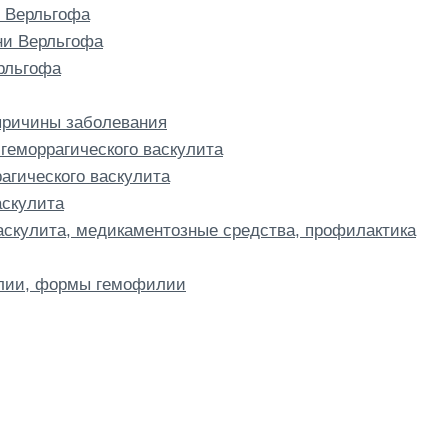
 Верльгофа
ни Верльгофа
рльгофа
 причины заболевания
геморрагического васкулита
рагического васкулита
аскулита
аскулита, медикаментозные средства, профилактика
лии, формы гемофилии