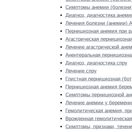
Симптомы анемии (болезни
Диагноз, диагностика анем
Лечения болезни (анемии) 
Пернициозная анемия при ра
Агастрическая пернициозна
Лечение агастрической ане
Анентеральная пернициозна
Диагноз, диагностика спру
Лечение спру
Глистная пернициозная (бо
Пернициозная анемия бере
Симптомы пернициозной ане
Лечение анемии у беремен
Гемолитическая анемия, пр
Врожденная гемолитическая
Симптомы, признаки, течен