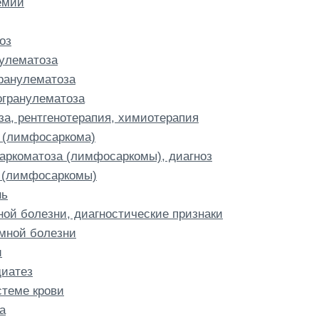
емии
оз
улематоза
ранулематоза
огранулематоза
а, рентгенотерапия, химиотерапия
 (лимфосаркома)
ркоматоза (лимфосаркомы), диагноз
 (лимфосаркомы)
нь
ой болезни, диагностические признаки
омной болезни
и
диатез
теме крови
а