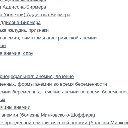
) Аддисона-Бирмера
ии (болезни) Аддисона-Бирмера
Аддисона-Бирмера
ке желудка, признаки
я анемия, симптомы агастрической анемии
мии
я анемия, спру
триоцефальная) анемия, лечение
менных, формы анемии во время беременности
мии беременных, течение анемии во время беременно
ных
ичины анемии
 анемия (болезнь Минковского-Шоффара)
ие врожденной гемолитической анемии (болезни Минко