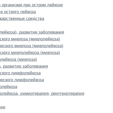
 организме при остром лейкозе
е острого лейкоза
екарственные средства
лейкоза), развитие заболевания
ского миелоза (миелолейкоза)
ческого миелоза (миелолейкоза)
ского миелолейкоза (миелоза)
лейкоза (миелоза)
, развитие заболевания
ского лимфолейкоза
ического лимфолейкоза
олейкоза
олейкоза, химиотерапия, рентгенотерапия
мии