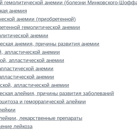
ой гемолитической анемии (болезни Минковского-Шофф
кая анемия
еской анемии (приобретенной)
бретенной гемолитической анемии
олитической анемии
ческая анемия, причины развития анемии
, апластической анемии
кой, апластической анемии
 апластической анемии
 апластической анемии
ской, апластической анемии
еская алейкия, причины развития заболеваний
оцитоза и геморрагической алейкии
лейкии
лейкии, лекарственные препараты
дение лейкоза