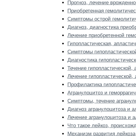
Прогноз, лечение врожденн
Приобретенная гемолитичес
Симптомы острой гемолитич
Диагноз, диагностика прио
Лечение приобретенной гем
Гипопластическая, апласти
Симптомы гипопластической
Диагностика гипопластичес
Течение гипопластической,
Лечение гипопластической,
Профилактика гипопластиче
Агранулоцитоз и геморрагич
Симптомы, течение агранул
Диагноз агранулоцитоза и а
Лечение агранулоцитоза и а
Что такое лейкоз, происхож
Механизм развития лейкоза