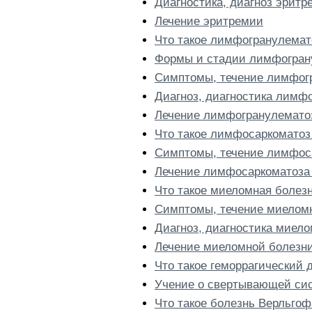
Диагностика, диагноз эритр
Лечение эритремии
Что такое лимфогранулемат
Формы и стадии лимфогран
Симптомы, течение лимфог
Диагноз, диагностика лимф
Лечение лимфогранулематоз
Что такое лимфосаркоматоз
Симптомы, течение лимфоса
Лечение лимфосаркоматоза
Что такое миеломная болез
Симптомы, течение миеломн
Диагноз, диагностика миел
Лечение миеломной болезн
Что такое геморрагический 
Учение о свертывающей сис
Что такое болезнь Верльгоф