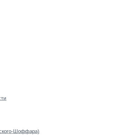
сти
вского-Шоффара)