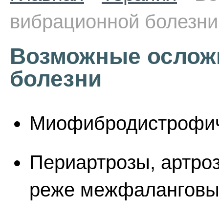
вибрационной болезни
Возможные ослож
болезни
Миофибродистрофич
Периартрозы, артроз
реже межфаланговых