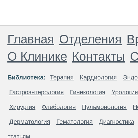
Главная
Отделения
В
О Клинике
Контакты
С
Библиотека:
Терапия
Кардиология
Эндо
Гастроэнтерология
Гинекология
Урология
Хирургия
Флебология
Пульмонология
Н
Дерматология
Гематология
Диагностика
статьям