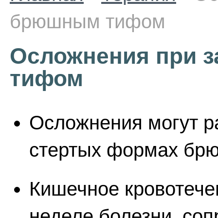
брюшным тифом
Осложнения при 
тифом
Осложнения могут ра
стертых формах бр
Кишечное кровотечен
неделе болезни, со