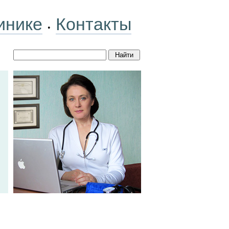
инике
Контакты
•