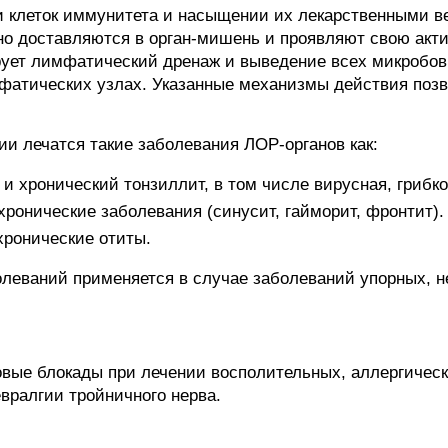
и клеток иммунитета и насыщении их лекарственными ве
но доставляются в орган-мишень и проявляют свою акти
ует лимфатический дренаж и выведение всех микробов
мфатических узлах. Указанные механизмы действия поз
 лечатся такие заболевания ЛОР-органов как:
 и хронический тонзиллит, в том числе вирусная, грибко
хронические заболевания (синусит, гайморит, фронтит).
хронические отиты.
леваний применяется в случае заболеваний упорных,
овые блокады при лечении восполительных, аллергичес
вралгии тройничного нерва.