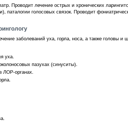
атр. Проводит лечение острых и хронических ларингито
ки), паталогии голосовых связок. Проводит фониатриче
рингологу
чение заболеваний уха, горла, носа, а также головы и 
я уха.
околоносовых пазухах (синуситы).
в ЛОР-органах.
орла.
а.