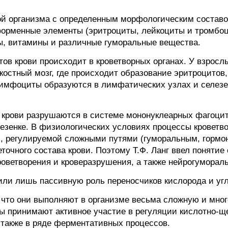
дой организма с определенным морфологическим состав
 форменные элементы (эритроциты, лейкоциты и тромбоци
ы, витамины и различные гуморальные вещества.
в крови происходит в кроветворных органах. У взрос
костный мозг, где происходит образование эритроцитов
Лимфоциты образуются в лимфатических узлах и селезен
и крови разрушаются в системе мононуклеарных фагоци
лезенке. В физиологических условиях процессы кроветв
и, регулируемой сложными путями (гуморальным, гормо
очного состава крови. Поэтому Т.Ф. Ланг ввел понятие
роветворения и кроверазрушения, а также нейрогуморал
ли лишь пассивную роль переносчиков кислорода и уг
, что они выполняют в организме весьма сложную и мн
 принимают активное участие в регуляции кислотно-ще
 также в ряде ферментативных процессов.