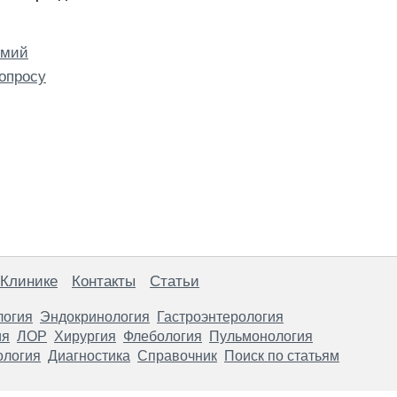
емий
опросу
 Клинике
Контакты
Статьи
логия
Эндокринология
Гастроэнтерология
ия
ЛОР
Хирургия
Флебология
Пульмонология
ология
Диагностика
Справочник
Поиск по статьям