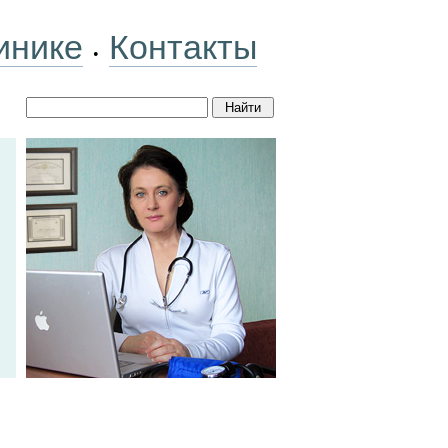
инике
Контакты
•