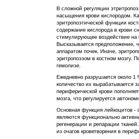
В сложной регуляции этритропо
насыщения крови кислородом. К
эритропоэтической функции костн
содержание кислорода в крови с
стимулирующее воздействие на к
Высказывается предположение, ч
аппаратом почек. Иначе, эритр
эритропоэзом в костном мозгу. 
гемолизе.
Ежедневно разрушается около 1 %
количество их вырабатывается з
периферической крови пополняетс
мозга, что регулируется автоном
Основная функция лейкоцитов -
являются функционально активн
регенерации и репарации тканей
из очагов кроветворения в периф