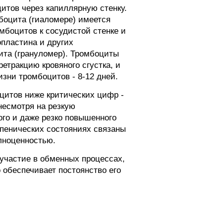
итов через капиллярную стенку.
боцита (гиаломере) имеется
боцитов к сосудистой стенке и
пластина и других
ита (грануломер). Тромбоциты
тракцию кровяного сгустка, и
зни тромбоцитов - 8-12 дней.
оцитов ниже критических цифр -
 несмотря на резкую
го и даже резко повышенного
опенических состояниях связаны
олноценностью.
 участие в обменных процессах,
 обеспечивает постоянство его