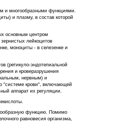
ом и многообразными функциями.
ты) и плазму, в состав которой
лых основным центром
, зернистых лейкоцитов
ке, моноциты - в селезенке и
тов (ретикуло-эндотелиальной
орения и кроверазрушения
нальным, нервным) и
 о "системе крови", включающей
ьный аппарат их регуляции.
лекислоты.
огообразную функцию. Помимо
лочного равновесия организма,