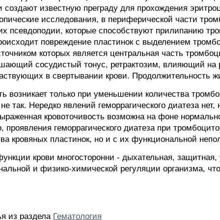
ни создают известную преграду для прохождения эритроц
копические исследования, в периферической части тром
х псевдоподии, которые способствуют прилипанию тром
происходит повреждение пластинок с выделением тромбо
точником которых является центральная часть тромбоц
шающий сосудистый тонус, ретрактозим, влияющий на ре
частвующих в свертывании крови. Продолжительность жи
сть возникает только при уменьшении количества тромб
 не так. Нередко явлений геморрагического диатеза нет,
выраженная кровоточивость возможна на фоне нормально
, проявления геморрагического диатеза при тромбоцит
тва кровяных пластинок, но и с их функциональной неп
функции крови многосторонни - дыхательная, защитная,
ональной и физико-химической регуляции организма, что
ья из раздела
Гематология