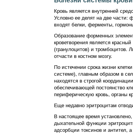
Болезни системы крови
Кровь является внутренней сре
Условно ее делят на две части:
входят белки, ферменты, гормон
Образование форменных элементо
кроветворения является красный 
(гранулоцитов) и тромбоцитов. 
отчасти в костном мозгу.
По истечении срока жизни клетк
системе), главным образом в се
находятся в строгой координаци
обеспечивающей постоянство клет
периферическую кровь, органы к
Еще недавно эритроцитам отводи
В настоящее время установлено
дыхательной функции эритроциты
адсорбции токсинов и антител, а