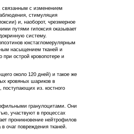
, связанным с изменением
наблюдения, стимуляция
оксии) и, наоборот, чрезмерное
кими путями гипоксия оказывает
докринную систему.
ропоэтинов юкстагломерулярным
дным насыщением тканей и
 при острой кровопотере и
щего около 120 дней) и такое же
ных кровяных шариков в
, поступающих из. костного
рофильными гранулоцитами. Они
ью, участвуют в процессах
вает проникновение нейтрофилов
 в очаг повреждения тканей.