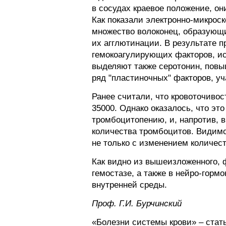
в сосудах краевое положение, о
Как показали электронно-микрос
множество волоконец, образующи
их агглютинации. В результате 
гемокоагулирующих факторов, ис
выделяют также серотонин, повы
ряд "пластиночных" факторов, у
Ранее считали, что кровоточиво
35000. Однако оказалось, что это
тромбоцитопению, и, напротив, 
количества тромбоцитов. Видимо
не только с изменением количес
Как видно из вышеизложенного, 
гемостазе, а также в нейро-горм
внутренней среды.
Проф. Г.И. Бурчинский
«Болезни системы крови» – стат