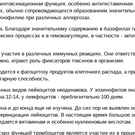
интоксикационная функция, особенно антигистаминная
ях, обычно сопровождающихся образованием значительн
зинофилию при различных аллергозах.
а. Благодаря значительному содержанию в базофилах г
еских процессах и в гемокоагуляции, в частности - ак
частие в различных иммунных реакциях. Они ответств
жно, играют роль фиксаторов токсинов в организме.
ится к фагоцитозу продуктов клеточного распада, а пр
тарную способность.
ных видов лейкоцитов неодинакова. У эозинофилов она
на 12-14, у лимфоцитов - приблизительно 100 дням.
на и до конца еще не изучена. До сих пор не выявлен 
ренциации лейкоцитов. В настоящее время большое зн
идается витаминам и особенно нуклеиновым кислотам.
ких функций тромбоцитов является участие их в проце