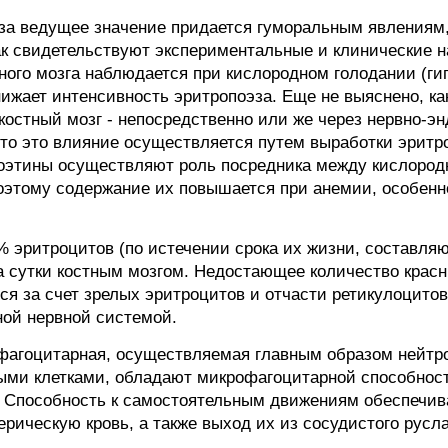
эза ведущее значение придается гуморальным явлениям
ак свидетельствуют экспериментальные и клинические 
ого мозга наблюдается при кислородном голодании (гип
нижает интенсивность эритропоэза. Еще не выяснено, ка
остный мозг - непосредственно или же через нервно-эн
то это влияние осуществляется путем выработки эрит
опоэтины осуществляют роль посредника между кислоро
Поэтому содержание их повышается при анемии, особенно
 эритроцитов (по истечении срока их жизни, составляю
а сутки костным мозгом. Недостающее количество крас
я за счет зрелых эритроцитов и отчасти ретикулоцитов
ной нервной системой.
 фагоцитарная, осуществляемая главным образом нейт
ыми клетками, обладают микрофагоцитарной способност
. Способность к самостоятельным движениям обеспечи
ерическую кровь, а также выход их из сосудистого русла