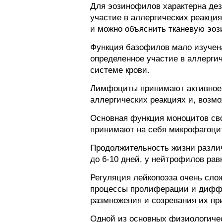
Для эозинофилов характерна дез
участие в аллергических реакци
и можно объяснить тканевую эо
Функция базофилов мало изучен
определенное участие в аллергич
системе крови.
Лимфоциты принимают активное у
аллергических реакциях и, возмо
Основная функция моноцитов свод
принимают на себя микрофагоци
Продолжительность жизни различ
до 6-10 дней, у нейтрофилов рав
Регуляция лейкопоэза очень слож
процессы пролиферации и диффе
размножения и созревания их пр
Одной из основных физиологичес