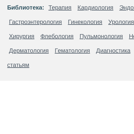
Библиотека:
Терапия
Кардиология
Эндо
Гастроэнтерология
Гинекология
Урология
Хирургия
Флебология
Пульмонология
Н
Дерматология
Гематология
Диагностика
статьям
Материалы, размещенные на данной странице
публичной офертой. Посетители сайта не дол
рекомендаций. ООО «ТН-Клиника» не несёт о
возникшие в результате использования инфо