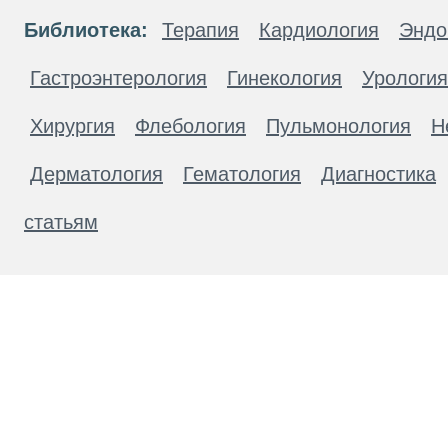
Библиотека:
Терапия
Кардиология
Эндо
Гастроэнтерология
Гинекология
Урология
Хирургия
Флебология
Пульмонология
Н
Дерматология
Гематология
Диагностика
статьям
Материалы, размещенные на данной странице
публичной офертой. Посетители сайта не дол
рекомендаций. ООО «ТН-Клиника» не несёт о
возникшие в результате использования инфо