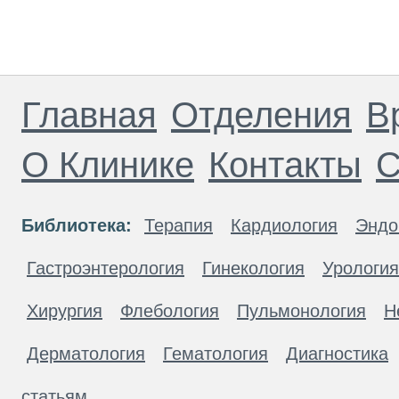
Главная
Отделения
В
О Клинике
Контакты
С
Библиотека:
Терапия
Кардиология
Эндо
Гастроэнтерология
Гинекология
Урология
Хирургия
Флебология
Пульмонология
Н
Дерматология
Гематология
Диагностика
статьям