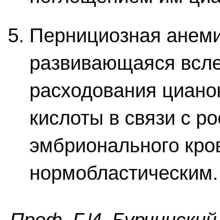
Пернициозная анем
развивающаяся всл
расходования циано
кислоты в связи с р
эмбрионального кро
нормобластическим.