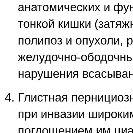
анатомических и фу
тонкой кишки (затяжн
полипоз и опухоли, 
желудочно-ободочны
нарушения всасыван
Глистная пернициоз
при инвазии широким
поглощением им ци