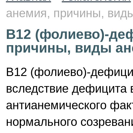
анемия, причины, вид
B12 (фолиево)-де
причины, виды а
B12 (фолиево)-дефици
вследствие дефицита 
антианемического фак
нормального созреван