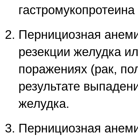
гастромукопротеина 
Пернициозная анеми
резекции желудка ил
поражениях (рак, по
результате выпаден
желудка.
Пернициозная анеми