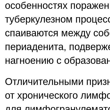
особенностях поражен
туберкулезном процес
спаиваются между соб
периаденита, подверж
нагноению с образова
Отличительными приз
от хронического лимф
для лимфогранулемато