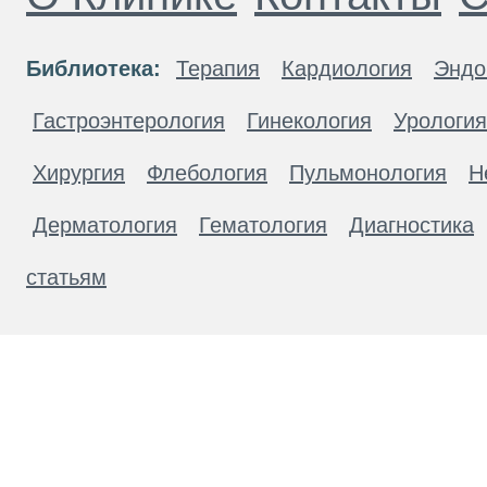
Библиотека:
Терапия
Кардиология
Эндо
Гастроэнтерология
Гинекология
Урология
Хирургия
Флебология
Пульмонология
Н
Дерматология
Гематология
Диагностика
статьям
Материалы, размещенные на данной странице
публичной офертой. Посетители сайта не дол
рекомендаций. ООО «ТН-Клиника» не несёт о
возникшие в результате использования инфо