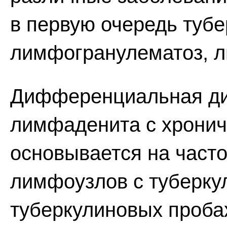
в первую очередь туб
лимфогранулематоз, л
Дифференциальная диа
лимфаденита с хрони
основывается на часто
лимфоузлов с туберку
туберкулиновых пробах