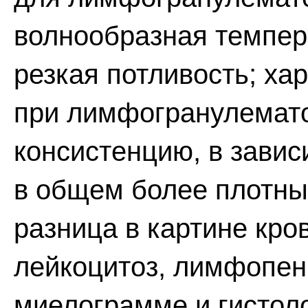
волнообразная темпер
резкая потливость; ха
при лимфогранулемат
консистенцию, в завис
в общем более плотны
разница в картине кр
лейкоцитоз, лимфопен
миелограмме и гистоло