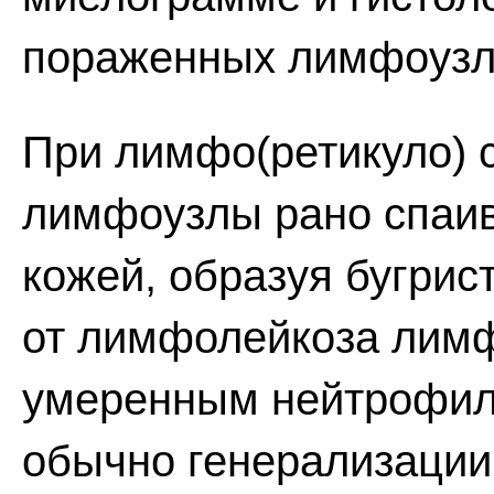
пораженных лимфоузл
При лимфо(ретикуло) 
лимфоузлы рано спаив
кожей, образуя бугрис
от лимфолейкоза лимф
умеренным нейтрофил
обычно генерализации 