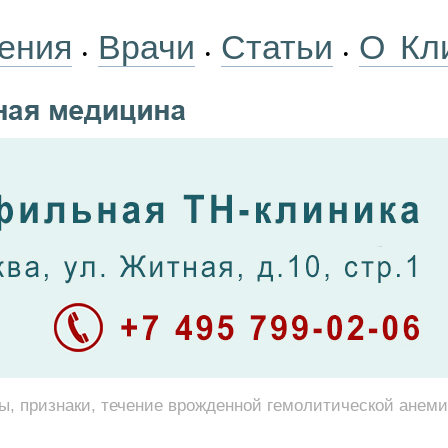
ения
Врачи
Статьи
О Кл
•
•
•
, признаки, течение врожденной гемолитической анеми