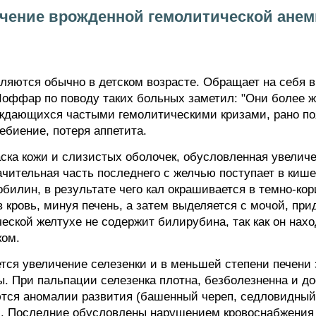
ечение врожденной гемолитической анем
яются обычно в детском возрасте. Обращает на себя в
Шоффар по поводу таких больных заметил: "Они более ж
ождающихся частыми гемолитическими кризами, рано п
ебиение, потеря аппетита.
ска кожи и слизистых оболочек, обусловленная увелич
ачительная часть последнего с желчью поступает в кише
билин, в результате чего кал окрашивается в темно-кор
в кровь, минуя печень, а затем выделяется с мочой, при
ческой желтухе не содержит билирубина, так как он нахо
ком.
тся увеличение селезенки и в меньшей степени печени з
. При пальпации селезенка плотна, безболезненна и дос
ются аномалии развития (башенный череп, седловидный 
и. Последние обусловлены нарушением кровоснабжения