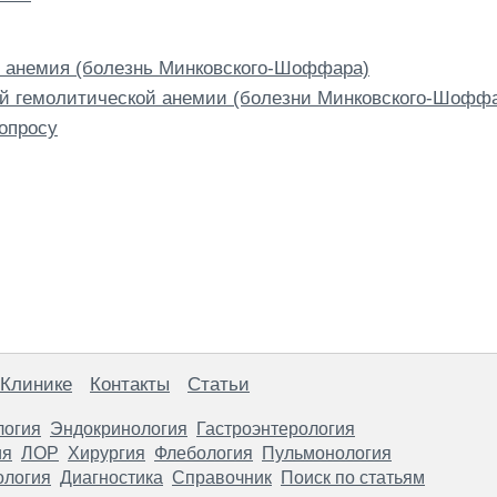
 анемия (болезнь Минковского-Шоффара)
ой гемолитической анемии (болезни Минковского-Шофф
опросу
 Клинике
Контакты
Статьи
логия
Эндокринология
Гастроэнтерология
ия
ЛОР
Хирургия
Флебология
Пульмонология
ология
Диагностика
Справочник
Поиск по статьям