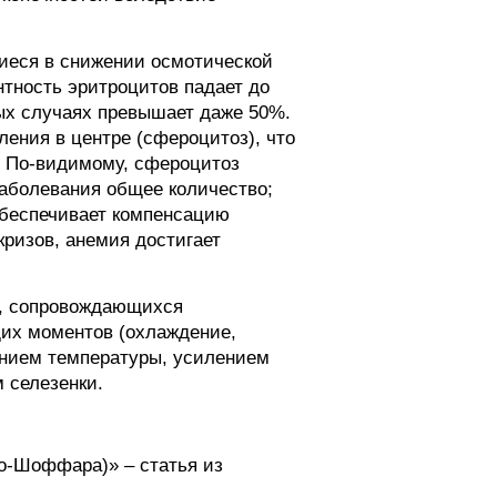
иеся в снижении осмотической
тность эритроцитов падает до
ных случаях превышает даже 50%.
ения в центре (сфероцитоз), что
. По-видимому, сфероцитоз
заболевания общее количество;
 обеспечивает компенсацию
кризов, анемия достигает
й, сопровождающихся
их моментов (охлаждение,
ением температуры, усилением
 селезенки.
о-Шоффара)» – статья из