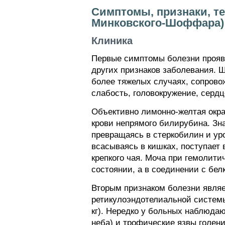
Симптомы, признаки, т
Минковского-Шоффара)
Клиника
Первые симптомы болезни проявл
других признаков заболевания. 
более тяжелых случаях, сопров
слабость, головокружение, сердц
Объективно лимонно-желтая окра
крови непрямого билирубина. Зн
превращаясь в стеркобилин и уро
всасываясь в кишках, поступает 
крепкого чая. Моча при гемолити
состоянии, а в соединении с бел
Вторым признаком болезни являе
ретикулоэндотелиальной системы
кг). Нередко у больных наблюда
неба) и трофические язвы голен