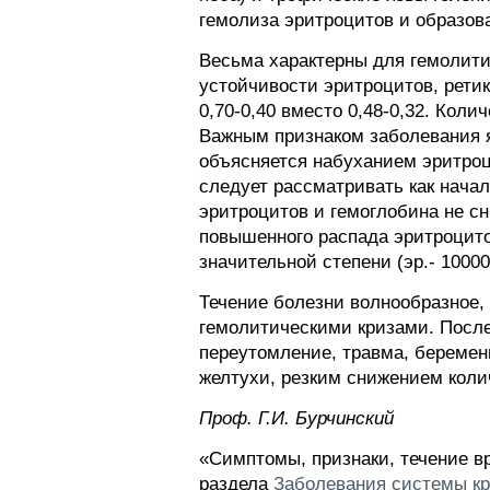
гемолиза эритроцитов и образов
Весьма характерны для гемолит
устойчивости эритроцитов, рети
0,70-0,40 вместо 0,48-0,32. Кол
Важным признаком заболевания я
объясняется набуханием эритроц
следует рассматривать как нача
эритроцитов и гемоглобина не с
повышенного распада эритроцито
значительной степени (эр.- 10000
Течение болезни волнообразное
гемолитическими кризами. Посл
переутомление, травма, беремен
желтухи, резким снижением коли
Проф. Г.И. Бурчинский
«Симптомы, признаки, течение в
раздела
Заболевания системы к