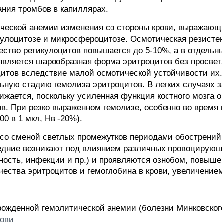
ания тромбов в капиллярах.
ической анемии изменения со стороны крови, выражающ
кулоцитозе и микросфероцитозе. Осмотическая резистен
ичество ретикулоцитов повышается до 5-10%, а в отдель
вляется шарообразная форма эритроцитов без просветл
итов вследствие малой осмотической устойчивости их
льную стадию гемолиза эритроцитов. В легких случаях 
нижается, поскольку усиленная функция костного мозга
в. При резко выраженном гемолизе, особенно во время 
00 в 1 мкл, Нв -20%).
, со сменой светлых промежутков периодами обострени
едние возникают под влиянием различных провоцирующ
ность, инфекции и пр.) и проявляются ознобом, повыш
чества эритроцитов и гемоглобина в крови, увеличением
рожденной гемолитической анемии (болезни Минковског
рови