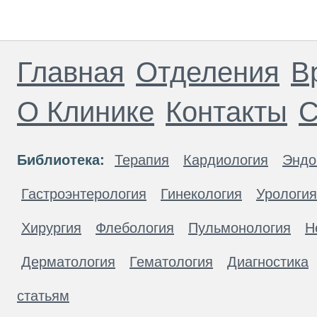
Главная
Отделения
В
О Клинике
Контакты
С
Библиотека:
Терапия
Кардиология
Эндо
Гастроэнтерология
Гинекология
Урология
Хирургия
Флебология
Пульмонология
Н
Дерматология
Гематология
Диагностика
статьям