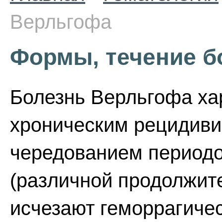
Верльгофа
Формы, течение б
Болезнь Верльгофа хар
хроническим рецидив
чередованием периодо
(различной продолжите
исчезают геморрагичес