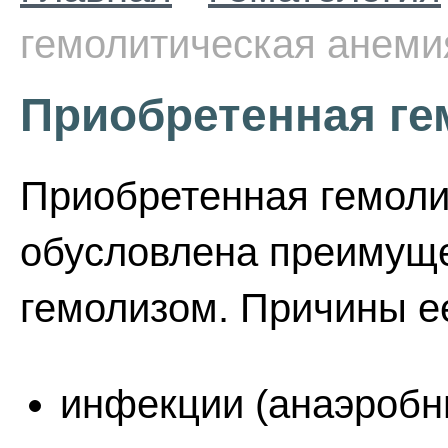
гемолитическая анеми
Приобретенная ге
Приобретенная гемоли
обусловлена преимущ
гемолизом. Причины е
инфекции (анаэробны