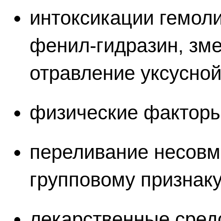
интоксикации гемол
фенил-гидразин, зме
отравление уксусной 
физические факторы
переливание несовме
групповому признаку,
лекарственные средс