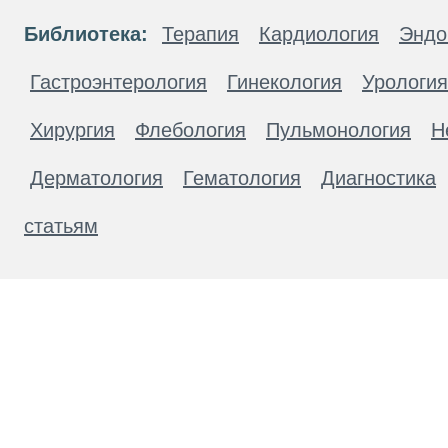
Библиотека:
Терапия
Кардиология
Эндо
Гастроэнтерология
Гинекология
Урология
Хирургия
Флебология
Пульмонология
Н
Дерматология
Гематология
Диагностика
статьям
Материалы, размещенные на данной странице
публичной офертой. Посетители сайта не дол
рекомендаций. ООО «ТН-Клиника» не несёт о
возникшие в результате использования инфо