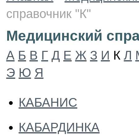
справочник "К"
Медицинский спра
А
Б
В
Г
Д
Е
Ж
З
И
К
Л
Э
Ю
Я
КАБАНИС
КАБАРДИНКА