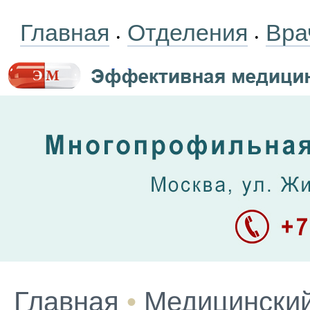
Главная
Отделения
Вра
•
•
Главная
•
Медицинский