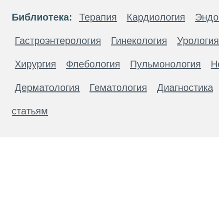
Библиотека:
Терапия
Кардиология
Эндо
Гастроэнтерология
Гинекология
Урология
Хирургия
Флебология
Пульмонология
Н
Дерматология
Гематология
Диагностика
статьям
Материалы, размещенные на данной странице
публичной офертой. Посетители сайта не дол
рекомендаций. ООО «ТН-Клиника» не несёт о
возникшие в результате использования инфо