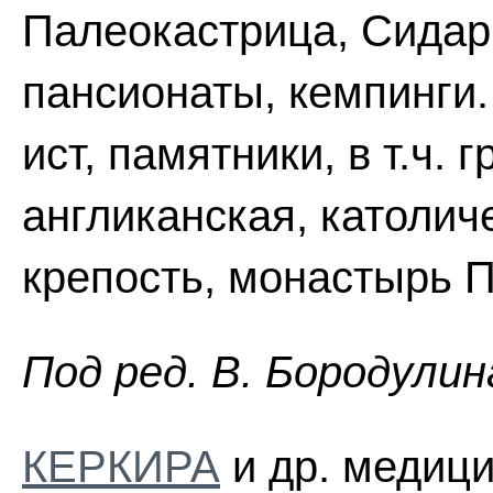
Палеокастрица, Сидари
пансионаты, кемпинги.
ист, памятники, в т.ч. 
англиканская, католич
крепость, монастырь П
Пoд peд. B. Бopoдyлин
КЕРКИРА
и др. медици