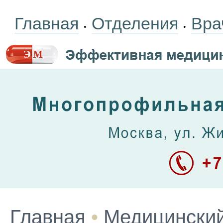
Главная
Отделения
Вра
•
•
Главная
•
Медицинский