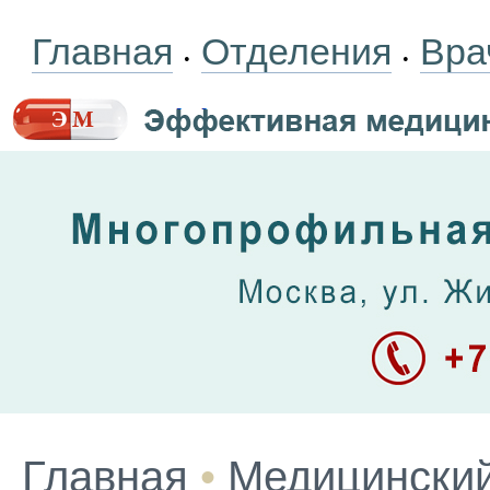
Главная
Отделения
Вра
•
•
Главная
•
Медицинский