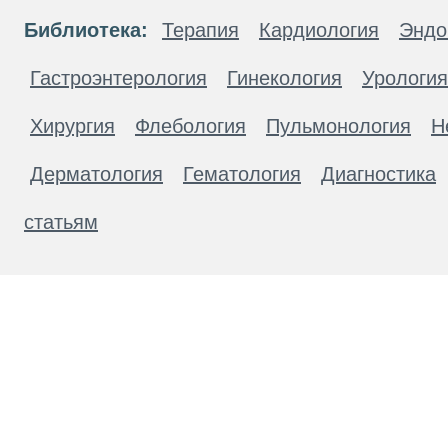
Библиотека:
Терапия
Кардиология
Эндо
Гастроэнтерология
Гинекология
Урология
Хирургия
Флебология
Пульмонология
Н
Дерматология
Гематология
Диагностика
статьям
Материалы, размещенные на данной странице
публичной офертой. Посетители сайта не дол
рекомендаций. ООО «ТН-Клиника» не несёт о
возникшие в результате использования инфо