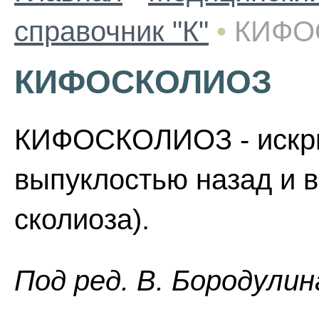
справочник "К"
•
КИФО
КИФОСКОЛИОЗ
КИФОСКОЛИОЗ - искри
выпуклостью назад и в
сколиоза).
Пoд peд. B. Бopoдyлин