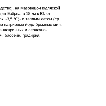
дство), на Мазовецо-Подляской
цин-Езёрна, в 18 км к Ю. от
. -3,5 °С)- и тёплым летом (ср.
ые натриевые йодо-бромные мин.
 эндокринных и сердечно-
. бассейн, градирня,