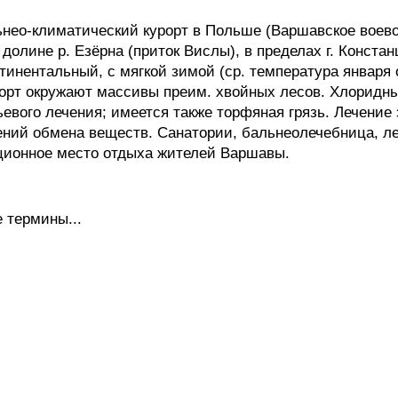
нео-климатический курорт в Польше (Варшавское воево
в долине р. Езёрна (приток Вислы), в пределах г. Констан
нентальный, с мягкой зимой (ср. температура января ок
урорт окружают массивы преим. хвойных лесов. Хлоридн
евого лечения; имеется также торфяная грязь. Лечение
ний обмена веществ. Санатории, бальнеолечебница, леч
ционное место отдыха жителей Варшавы.
 термины...