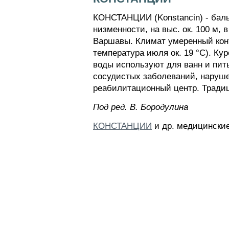
КОНСТАНЦИИ (Konstancin) - баль
низменности, на выс. ок. 100 м, 
Варшавы. Климат умеренный конти
температура июля ок. 19 °С). К
воды используют для ванн и пить
сосудистых заболеваний, наруше
реабилитационный центр. Тради
Пoд peд. B. Бopoдyлинa
КОНСТАНЦИИ
и др. медицинские