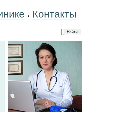
инике
Контакты
•