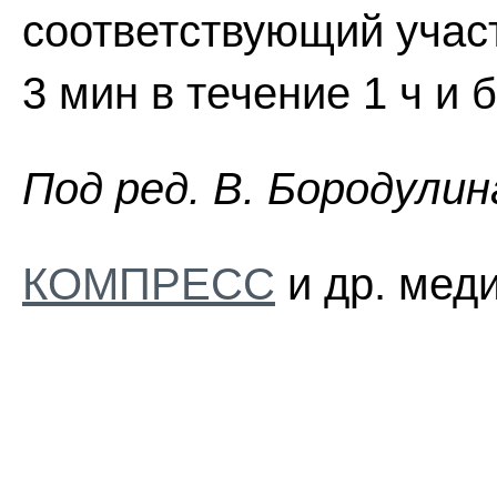
соответствующий участ
3 мин в течение 1 ч и 
Пoд peд. B. Бopoдyлин
КОМПРЕСС
и др. мед