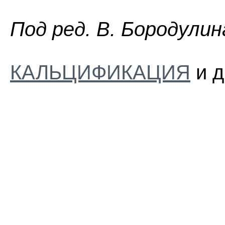
Пoд peд. B. Бopoдyлин
КАЛЬЦИФИКАЦИЯ
и д