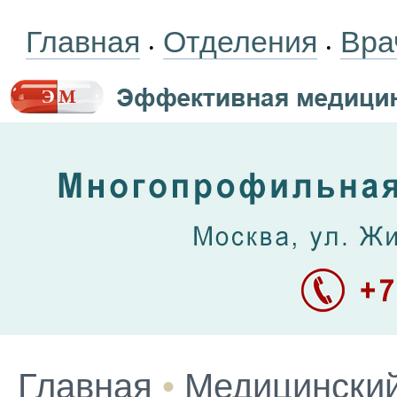
Главная
Отделения
Вра
•
•
Главная
•
Медицинский