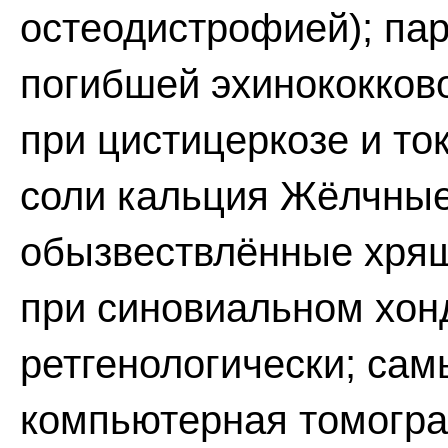
остеодистрофией); пар
погибшей эхинококково
при цистицеркозе и то
соли кальция Жёлчные
обызвествлённые хрящ
при синовиальном хон
ретгенологически; сам
компьютерная томогр