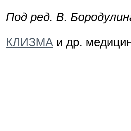
Пoд peд. B. Бopoдyлин
КЛИЗМА
и др. медицин