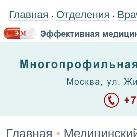
Главная
Отделения
Вра
•
•
Главная
•
Медицинский