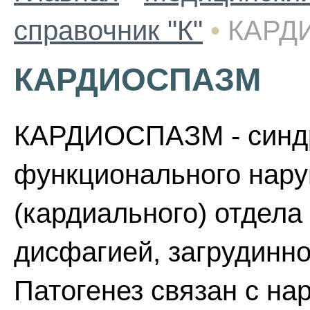
справочник "К"
•
КАРД
КАРДИОСПАЗМ
КАРДИОСПАЗМ - синдр
функционального нару
(кардиального) отдела
дисфагией, загрудинн
Патогенез связан с н