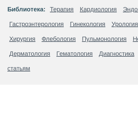
Библиотека:
Терапия
Кардиология
Эндо
Гастроэнтерология
Гинекология
Урология
Хирургия
Флебология
Пульмонология
Н
Дерматология
Гематология
Диагностика
статьям
Материалы, размещенные на данной странице
публичной офертой. Посетители сайта не дол
рекомендаций. ООО «ТН-Клиника» не несёт о
возникшие в результате использования инфо