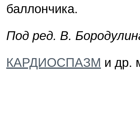
баллончика.
Пoд peд. B. Бopoдyлин
КАРДИОСПАЗМ
и др. 