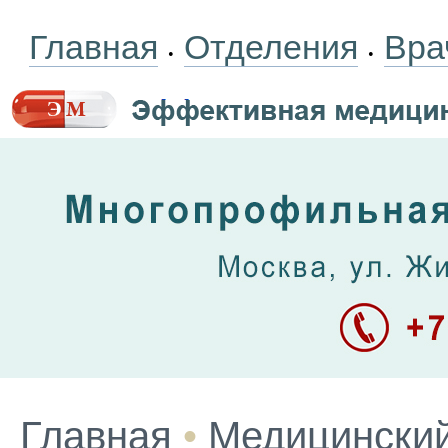
Главная
Отделения
Вра
•
•
Главная
•
Медицинский