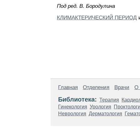
Пoд peд. B. Бopoдyлинa
КЛИМАКТЕРИЧЕСКИЙ ПЕРИОД
и
Главная
Отделения
Врачи
О
Библиотека:
Терапия
Кардио
Гинекология
Урология
Проктолог
Неврология
Дерматология
Гемат