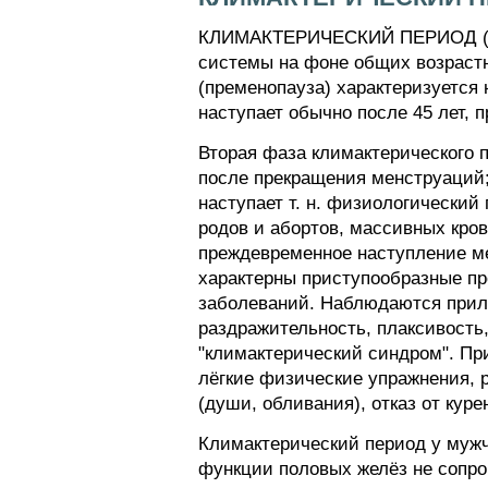
КЛИМАКТЕРИЧЕСКИЙ ПЕРИОД (кли
системы на фоне общих возрастн
(пременопауза) характеризуется
наступает обычно после 45 лет, 
Вторая фаза климактерического 
после прекращения менструаций;
наступает т. н. физиологический
родов и абортов, массивных кро
преждевременное наступление мен
характерны приступообразные п
заболеваний. Наблюдаются прили
раздражительность, плаксивость
"климактерический синдром". Пр
лёгкие физические упражнения, 
(души, обливания), отказ от куре
Климактерический период у мужчи
функции половых желёз не сопро