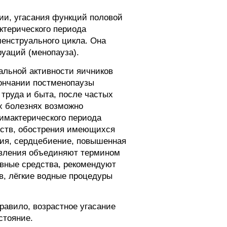
и, угасания функций половой
ктерического периода
енструального цикла. Она
руаций (менопауза).
альной активности яичников
кончании постменопаузы
 труда и быта, после частых
х болезнях возможно
лимактерического периода
йств, обострения имеющихся
ния, сердцебиение, повышенная
оявления объединяют термином
ивные средства, рекомендуют
в, лёгкие водные процедуры
правило, возрастное угасание
стояние.