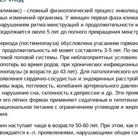
макс) - сложный физиологический процесс инволюци
ых изменений организма. У женщин первая фаза клима
 нарушением ритма менструаций и продолжительности м
продолжается около 5 лет до полного прекращения менст
периода (постменопауза) обусловлена угасанием гормон
 продолжительность её может составлять 3-5 лет. По о
 покой половой системы. При неблагоприятных условиях
вопотерь во время родов, при хронических инфекционны
опаузы (в возрасте до 43 лет). Для патологического к
роявления сердечно-сосудистых и эндокринных расстро
вы жара, потливость, колебания артериального давле
, нарушение сна, склонность к депрессии и др. Эти пр
и его лёгких формах применяют седативные и гипотенз
рациональное питание с ограничением углеводов и жиро
ния.
н наступает чаще в возрасте 50-60 лет. При этом, как 
вождается к.-л. проявлениями, нарушающими общее со