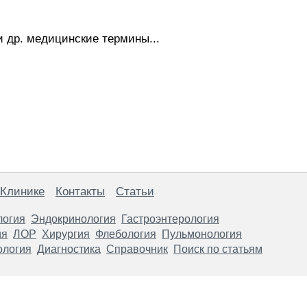
 др. медицинские термины...
 Клинике
Контакты
Статьи
логия
Эндокринология
Гастроэнтерология
ия
ЛОР
Хирургия
Флебология
Пульмонология
ология
Диагностика
Справочник
Поиск по статьям