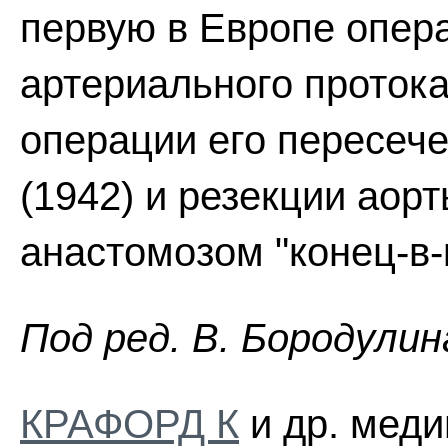
первую в Европе опер
артериального протока
операции его пересеч
(1942) и резекции аорт
анастомозом "конец-в-к
Пoд peд. B. Бopoдyлин
КРАФОРД К
и др. меди