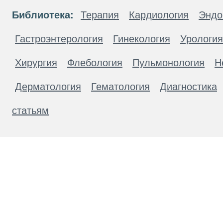
Библиотека:
Терапия
Кардиология
Эндо
Гастроэнтерология
Гинекология
Урология
Хирургия
Флебология
Пульмонология
Н
Дерматология
Гематология
Диагностика
статьям
Материалы, размещенные на данной странице
публичной офертой. Посетители сайта не дол
рекомендаций. ООО «ТН-Клиника» не несёт о
возникшие в результате использования инфо