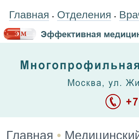
Главная
Отделения
Вра
•
•
Главная
•
Медицинский