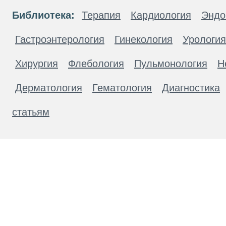
Библиотека:
Терапия
Кардиология
Эндо
Гастроэнтерология
Гинекология
Урология
Хирургия
Флебология
Пульмонология
Н
Дерматология
Гематология
Диагностика
статьям
Материалы, размещенные на данной странице
публичной офертой. Посетители сайта не дол
рекомендаций. ООО «ТН-Клиника» не несёт о
возникшие в результате использования инфо