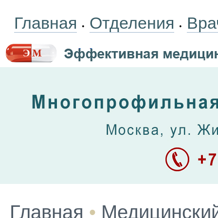
Главная
Отделения
Вра
•
•
Главная
•
Медицинский