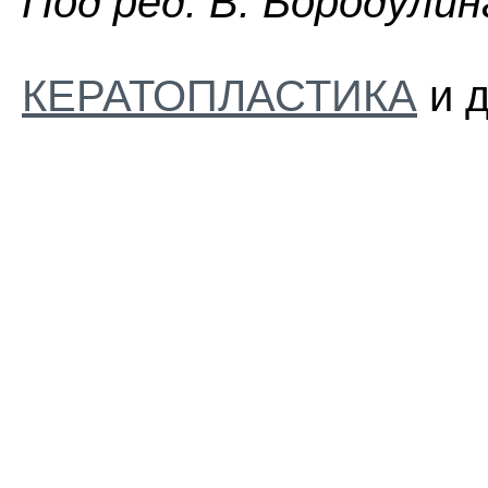
Пoд peд. B. Бopoдyлин
КЕРАТОПЛАСТИКА
и д